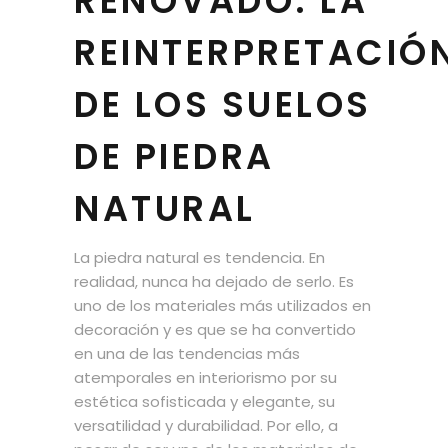
RENOVADO: LA
REINTERPRETACIÓ
DE LOS SUELOS
DE PIEDRA
NATURAL
La piedra natural es tendencia. En
realidad, nunca ha dejado de serlo. Es
uno de los materiales más utilizados en
decoración y es que se ha convertido
en una de las tendencias más
atemporales en interiorismo por su
estética sofisticada y elegante, su
versatilidad y durabilidad. Por ello, a