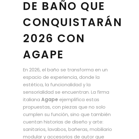
DE BAÑO QUE
CONQUISTARÁN
2026 CON
AGAPE
En 2026, el baño se transforma en un
espacio de experiencia, donde la
estética, la funcionalidad y la
sensorialidad se encuentran. La firma
italiana
Agape
ejemplifica estas
propuestas, con piezas que no solo
cumplen su función, sino que también
cuentan historias de diseño y arte:
sanitarios, lavabos, bañeras, mobiliario
modular y accesorios de autor que