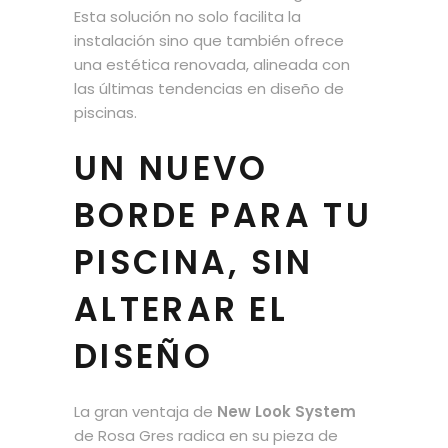
Esta solución no solo facilita la
instalación sino que también ofrece
una estética renovada, alineada con
las últimas tendencias en diseño de
piscinas.
UN NUEVO
BORDE PARA TU
PISCINA, SIN
ALTERAR EL
DISEÑO
La gran ventaja de
New Look System
de Rosa Gres radica en su pieza de