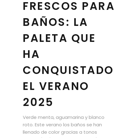
FRESCOS PARA
BAÑOS: LA
PALETA QUE
HA
CONQUISTADO
EL VERANO
2025
Verde menta, aguamarina y blanco
roto. Este verano los baños se han
llenado de color gracias a tonos