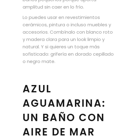
amplitud sin caer en lo frío.
Lo puedes usar en revestimientos
cerámicos, pintura o incluso muebles y
accesorios. Combínalo con blanco roto
y madera clara para un look limpio y
natural. Y si quieres un toque más
sofisticado: grifería en dorado cepillado
o negro mate.
AZUL
AGUAMARINA:
UN BAÑO CON
AIRE DE MAR