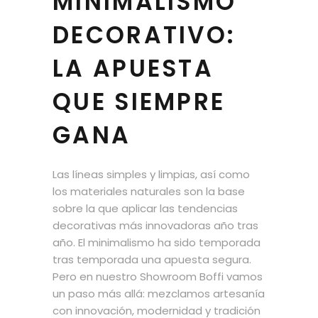
MINIMALISMO
DECORATIVO:
LA APUESTA
QUE SIEMPRE
GANA
Las líneas simples y limpias, así como
los materiales naturales son la base
sobre la que aplicar las tendencias
decorativas más innovadoras año tras
año. El minimalismo ha sido temporada
tras temporada una apuesta segura.
Pero en nuestro Showroom Boffi vamos
un paso más allá: mezclamos artesanía
con innovación, modernidad y tradición