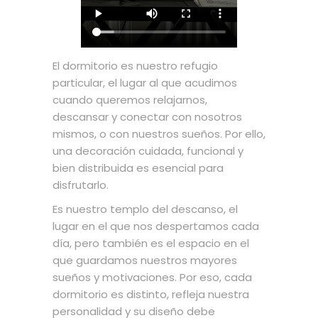
El dormitorio es nuestro refugio
particular, el lugar al que acudimos
cuando queremos relajarnos,
descansar y conectar con nosotros
mismos, o con nuestros sueños. Por ello,
una decoración cuidada, funcional y
bien distribuida es esencial para
disfrutarlo.
Es nuestro templo del descanso, el
lugar en el que nos despertamos cada
día, pero también es el espacio en el
que guardamos nuestros mayores
sueños y motivaciones. Por eso, cada
dormitorio es distinto, refleja nuestra
personalidad y su diseño debe